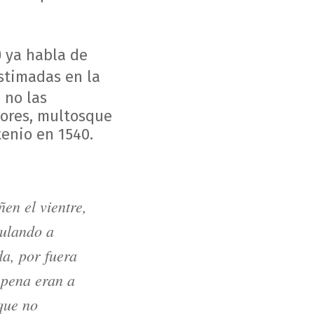
) ya habla de
stimadas en la
 no las
ores, multosque
tenio en 1540.
en el vientre,
mulando a
da, por fuera
n pena eran a
que no