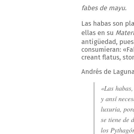
fabes de mayu
.
Las habas son pla
ellas en su
Mater
antigüedad, pues
consumieran: «Fa
creant flatus, st
Andrés de Laguna
«Las habas, 
y ansí neces
luxuria, por
se tiene de 
los Pythagór