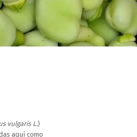
s vulgaris L.
)
idas aquí como