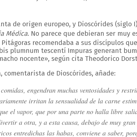
nta de origen europeo, y Dioscórides (siglo I
ia Médica
. No parece que debieran ser muy e
 Pitágoras recomendaba a sus discípulos que
bis plumnum tescentí Impuras generant bum
omacho nocente», según cita Theodorico Dors
, comentarista de Dioscórides, añade:
comidas, engendran muchas ventosidades y restriñ
ariamente irritan la sensualidad de la carne esti
que el vapor, que por una parte no halla libre sali
divertir a otra, y a esta causa, debajo de muy gra
icos entredichas las habas, conviene a saber, por