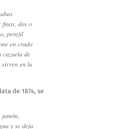
habas
 finas, dos o
o, perejil
pone en crudo
 cazuela de
 sirven en la
data de 1874, se
e jamón,
gua y se deja