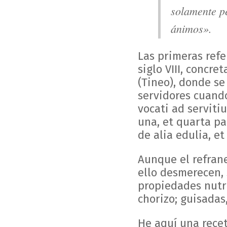
solamente p
ánimos».
Las primeras refe
siglo VIII, concr
(Tineo), donde se
servidores cuando
vocati ad serviti
una, et quarta pan
de alia edulia, et
Aunque el refran
ello desmerecen, 
propiedades nutri
chorizo; guisadas,
He aquí una recet