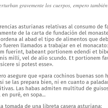
erturban gravemente los cuerpos, empero también 
rencias asturianas relativas al consumo de 
etamente de la carta de fundación del monas
 ordena al abad el tipo de alimentos que deb
 fueren llamados a trabajar en el monacato: «
um fuerint, babeant portionem edendi et biben
is milli, vel de alio scundo. Et portionem fav
 sicere si potest esse».
ero asegure que «para cochinos buenas son h
si se las prepara bien, ni en cuanto a palada
tivas. Las habas admiten multitud de guisos
 en puré, en sopa...
a tomada de una libreta casera asturiana: