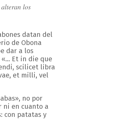
alteran los
fabones datan del
terio de Obona
e dar a los
... Et in die que
di, scilicet libra
ae, et milli, vel
abas», no por
r ni en cuanto a
: con patatas y