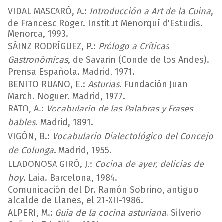
VIDAL MASCARÓ, A.:
Introducción a Art de la Cuina
,
de Francesc Roger. Institut Menorquí d'Estudis.
Menorca, 1993.
SÁINZ RODRÍGUEZ, P.:
Prólogo a Críticas
Gastronómicas
, de Savarin (Conde de los Andes).
Prensa Española. Madrid, 1971.
BENITO RUANO, E.:
Asturias
. Fundación Juan
March. Noguer. Madrid, 1977.
RATO, A.:
Vocabulario de las Palabras y Frases
bables
. Madrid, 1891.
VIGÓN, B.:
Vocabulario Dialectológico del Concejo
de Colunga
. Madrid, 1955.
LLADONOSA GIRÓ, J.:
Cocina de ayer, delicias de
hoy
. Laia. Barcelona, 1984.
Comunicación del Dr. Ramón Sobrino, antiguo
alcalde de Llanes, el 21-XII-1986.
ALPERI, M.:
Guía de la cocina asturiana
. Silverio