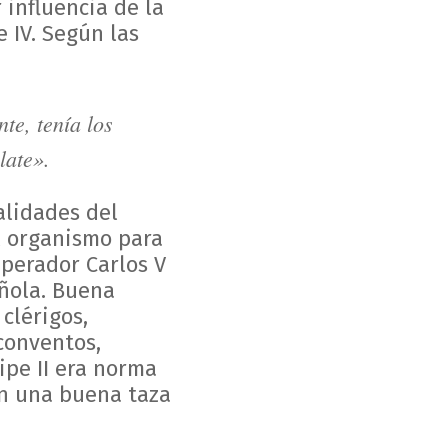
 influencia de la
e IV. Según las
te, tenía los
late».
alidades del
el organismo para
mperador Carlos V
añola. Buena
clérigos,
conventos,
ipe II era norma
on una buena taza