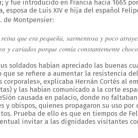
i; y fue introducido en Francia hacia 1665 por
a, esposa de Luis XIV e hija del español Felip
. de Montpensier:
e reina que era pequeña, sarmentosa y poco atrayen
ros y cariados porque comía constantemente choco
sus soldados habían apreciado las buenas cu
o que se refiere a aumentar la resistencia d
gas corporales», explicaba Hernán Cortés al e
tas) y las habían comunicado a la corte esp
eSión causada en palacio, donde no faltaban 
es y obispos, quienes propagaron su uso por 
os. Prueba de ello es que en tiempos de Fel
ntual invitar a las dignidades visitantes c