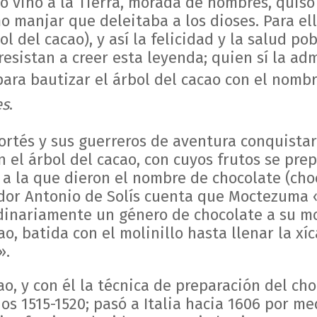
o vino a la Tierra, morada de hombres, quiso
 manjar que deleitaba a los dioses. Para ell
l del cacao), y así la felicidad y la salud po
esistan a creer esta leyenda; quien sí la adm
para bautizar el árbol del cacao con el nomb
es
.
rtés y sus guerreros de aventura conquistar
n el árbol del cacao, con cuyos frutos se pr
a la que dieron el nombre de chocolate (choco
ador Antonio de Solís cuenta que Moctezuma 
inariamente un género de chocolate a su mo
ao, batida con el molinillo hasta llenar la xí
».
ao, y con él la técnica de preparación del cho
os 1515-1520; pasó a Italia hacia 1606 por me