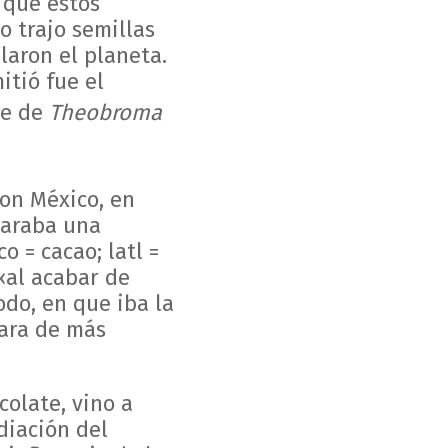
 que éstos
o trajo semillas
blaron el planeta.
itió fue el
re de
Theobroma
on México, en
eparaba una
 = cacao; latl =
«al acabar de
do, en que iba la
cara de más
colate, vino a
diación del