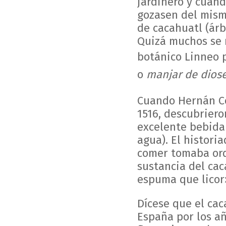
jardinero y cuand
gozasen del mismo
de cacahuatl (árbo
Quizá muchos se r
botánico Linneo 
o
manjar de dios
Cuando Hernán Co
1516, descubriero
excelente bebida 
agua). El histori
comer tomaba ord
sustancia del cac
espuma que licor
Dícese que el cac
España por los añ