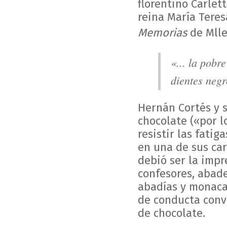
florentino Carlett
reina María Teres
Memorias
de Mlle
«... la pobr
dientes neg
Hernán Cortés y 
chocolate («por l
resistir las fati
en una de sus car
debió ser la impr
confesores, abad
abadías y monacat
de conducta conve
de chocolate.