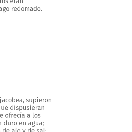
los eran
vago redomado.
 jacobea, supieron
que dispusieran
 ofrecía a los
 duro en agua;
de ajo y de sal;