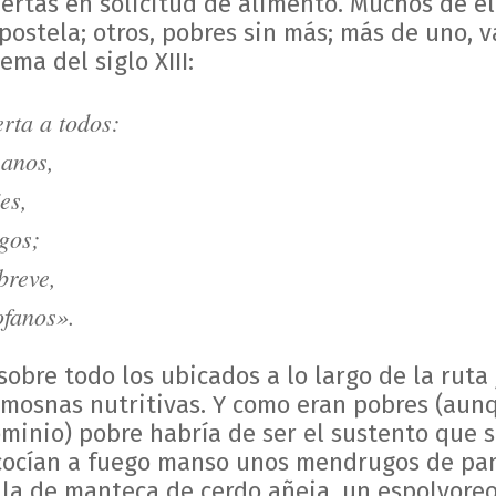
ertas en solicitud de alimento. Muchos de el
postela; otros, pobres sin más; más de uno, 
ema del siglo XIII:
rta a todos:
sanos,
es,
gos;
breve,
ofanos».
sobre todo los ubicados a lo largo de la ruta
imosnas nutritivas. Y como eran pobres (aun
minio) pobre habría de ser el sustento que se
cocían a fuego manso unos mendrugos de pan
la de manteca de cerdo añeja, un espolvoreo 