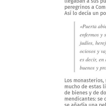
llegaban a sus pu
peregrinos a Com
Así lo decía un po
«Puerta abie
enfermos y 
judíos, herej
ociosos y va
es decir, en 
buenos y pr
Los monasterios, 
mucho de estas l
de bienes y de do
mendicantes: se 
se añadía una pel