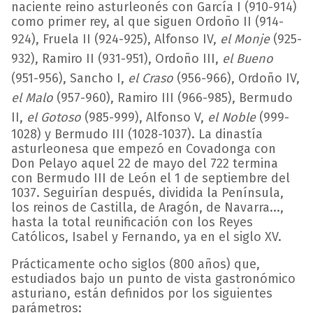
naciente reino asturleonés con García I (910-914)
como primer rey, al que siguen Ordoño II (914-
924), Fruela II (924-925), Alfonso IV,
el Monje
(925-
932), Ramiro II (931-951), Ordoño III,
el Bueno
(951-956), Sancho I,
el Craso
(956-966), Ordoño IV,
el Malo
(957-960), Ramiro III (966-985), Bermudo
II,
el Gotoso
(985-999), Alfonso V,
el Noble
(999-
1028) y Bermudo III (1028-1037). La dinastía
asturleonesa que empezó en Covadonga con
Don Pelayo aquel 22 de mayo del 722 termina
con Bermudo III de León el 1 de septiembre del
1037. Seguirían después, dividida la Península,
los reinos de Castilla, de Aragón, de Navarra...,
hasta la total reunificación con los Reyes
Católicos, Isabel y Fernando, ya en el siglo XV.
Prácticamente ocho siglos (800 años) que,
estudiados bajo un punto de vista gastronómico
asturiano, están definidos por los siguientes
parámetros: