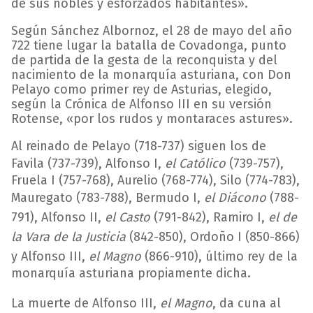
de sus nobles y esforzados habitantes».
Según Sánchez Albornoz, el 28 de mayo del año
722 tiene lugar la batalla de Covadonga, punto
de partida de la gesta de la reconquista y del
nacimiento de la monarquía asturiana, con Don
Pelayo como primer rey de Asturias, elegido,
según la Crónica de Alfonso III en su versión
Rotense, «por los rudos y montaraces astures».
Al reinado de Pelayo (718-737) siguen los de
Favila (737-739), Alfonso I,
el Católico
(739-757),
Fruela I (757-768), Aurelio (768-774), Silo (774-783),
Mauregato (783-788), Bermudo I,
el Diácono
(788-
791), Alfonso II,
el Casto
(791-842), Ramiro I,
el de
la Vara de la Justicia
(842-850), Ordoño I (850-866)
y Alfonso III,
el Magno
(866-910), último rey de la
monarquía asturiana propiamente dicha.
La muerte de Alfonso III,
el Magno
, da cuna al