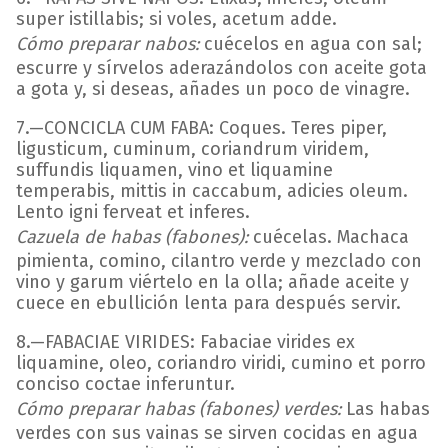
super istillabis; si voles, acetum adde.
Cómo preparar nabos:
cuécelos en agua con sal;
escurre y sírvelos aderazándolos con aceite gota
a gota y, si deseas, añades un poco de vinagre.
7.—CONCICLA CUM FABA: Coques. Teres piper,
ligusticum, cuminum, coriandrum viridem,
suffundis liquamen, vino et liquamine
temperabis, mittis in caccabum, adicies oleum.
Lento igni ferveat et inferes.
Cazuela de habas (fabones):
cuécelas. Machaca
pimienta, comino, cilantro verde y mezclado con
vino y garum viértelo en la olla; añade aceite y
cuece en ebullición lenta para después servir.
8.—FABACIAE VIRIDES: Fabaciae virides ex
liquamine, oleo, coriandro viridi, cumino et porro
conciso coctae inferuntur.
Cómo preparar habas (fabones) verdes:
Las habas
verdes con sus vainas se sirven cocidas en agua