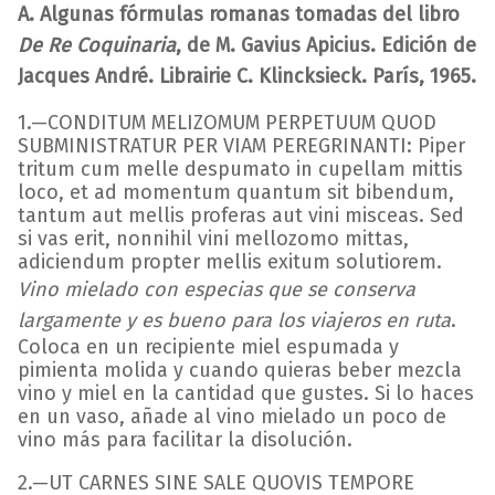
A. Algunas fórmulas romanas tomadas del libro
De Re Coquinaria
, de M. Gavius Apicius. Edición de
Jacques André. Librairie C. Klincksieck. París, 1965.
1.—CONDITUM MELIZOMUM PERPETUUM QUOD
SUBMINISTRATUR PER VIAM PEREGRINANTI: Piper
tritum cum melle despumato in cupellam mittis
loco, et ad momentum quantum sit bibendum,
tantum aut mellis proferas aut vini misceas. Sed
si vas erit, nonnihil vini mellozomo mittas,
adiciendum propter mellis exitum solutiorem.
Vino mielado con especias que se conserva
largamente y es bueno para los viajeros en ruta
.
Coloca en un recipiente miel espumada y
pimienta molida y cuando quieras beber mezcla
vino y miel en la cantidad que gustes. Si lo haces
en un vaso, añade al vino mielado un poco de
vino más para facilitar la disolución.
2.—UT CARNES SINE SALE QUOVIS TEMPORE