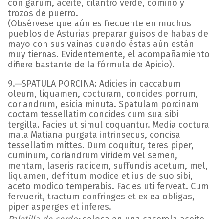
con garum, aceite, cilantro verde, comino y
trozos de puerro.
(Obsérvese que aún es frecuente en muchos
pueblos de Asturias preparar guisos de habas de
mayo con sus vainas cuando éstas aún están
muy tiernas. Evidentemente, el acompañamiento
difiere bastante de la fórmula de Apicio).
9.—SPATULA PORCINA: Adicies in caccabum
oleum, liquamen, cocturam, concides porrum,
coriandrum, esicia minuta. Spatulam porcinam
coctam tessellatim concides cum sua sibi
tergilla. Facies ut simul coquantur. Media coctura
mala Matiana purgata intrinsecus, concisa
tessellatim mittes. Dum coquitur, teres piper,
cuminum, coriandrum viridem vel semen,
mentam, laseris radicem, suffundis acetum, mel,
liquamen, defritum modice et ius de suo sibi,
aceto modico temperabis. Facies uti ferveat. Cum
fervuerit, tractum confringes et ex ea obligas,
piper asperges et inferes.
Paletilla de cerdo:
coloca en una cacerola aceite,