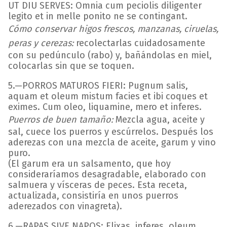
UT DIU SERVES: Omnia cum peciolis diligenter
legito et in melle ponito ne se contingant.
Cómo conservar higos frescos, manzanas, ciruelas,
peras y cerezas:
recolectarlas cuidadosamente
con su pedúnculo (rabo) y, bañándolas en miel,
colocarlas sin que se toquen.
5.—PORROS MATUROS FIERI: Pugnum salis,
aquam et oleum mistum facies et ibi coques et
eximes. Cum oleo, liquamine, mero et inferes.
Puerros de buen tamaño:
Mezcla agua, aceite y
sal, cuece los puerros y escúrrelos. Después los
aderezas con una mezcla de aceite, garum y vino
puro.
(El garum era un salsamento, que hoy
consideraríamos desagradable, elaborado con
salmuera y vísceras de peces. Esta receta,
actualizada, consistiría en unos puerros
aderezados con vinagreta).
6.—RAPAS SIVE NAPOS: Elixas, inferes, oleum