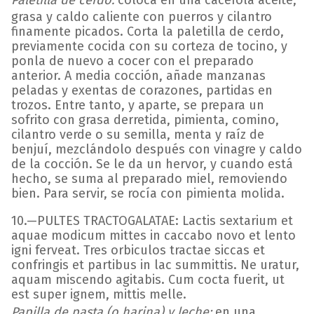
grasa y caldo caliente con puerros y cilantro
finamente picados. Corta la paletilla de cerdo,
previamente cocida con su corteza de tocino, y
ponla de nuevo a cocer con el preparado
anterior. A media cocción, añade manzanas
peladas y exentas de corazones, partidas en
trozos. Entre tanto, y aparte, se prepara un
sofrito con grasa derretida, pimienta, comino,
cilantro verde o su semilla, menta y raíz de
benjuí, mezclándolo después con vinagre y caldo
de la cocción. Se le da un hervor, y cuando está
hecho, se suma al preparado miel, removiendo
bien. Para servir, se rocía con pimienta molida.
10.—PULTES TRACTOGALATAE: Lactis sextarium et
aquae modicum mittes in caccabo novo et lento
igni ferveat. Tres orbiculos tractae siccas et
confringis et partibus in lac summittis. Ne uratur,
aquam miscendo agitabis. Cum cocta fuerit, ut
est super ignem, mittis melle.
Papilla de pasta (o harina) y leche:
en una