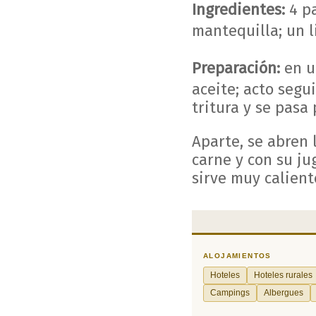
Ingredientes:
4 pa
mantequilla; un l
Preparación:
en u
aceite; acto segu
tritura y se pasa 
Aparte, se abren 
carne y con su ju
sirve muy calien