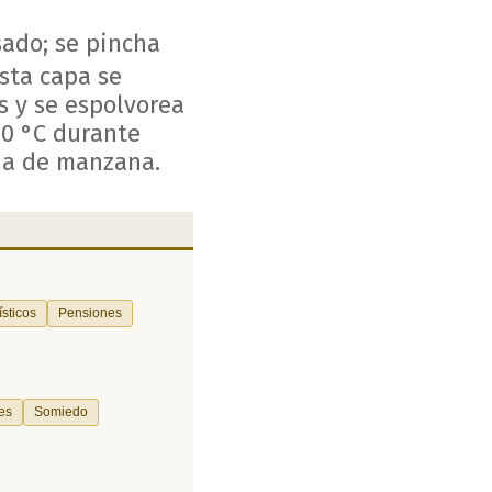
sado; se pincha
sta capa se
 y se espolvorea
00 °C durante
ina de manzana.