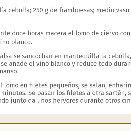
dia cebolla; 250 g de frambuesas; medio vaso
nte doce horas macera el lomo de ciervo con 
vino blanco.
salsa se sancochan en mantequilla la cebolla,
 se añade el vino blanco y reduce todo dura
manso.
el lomo en filetes pequeños, se salan, enhari
 minutos. Se pasan los filetes a otra sartén, 
odo junto da unos hervores durante otros cin