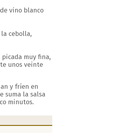
 de vino blanco
la cebolla,
 picada muy fina,
nte unos veinte
nan y fríen en
se suma la salsa
co minutos.