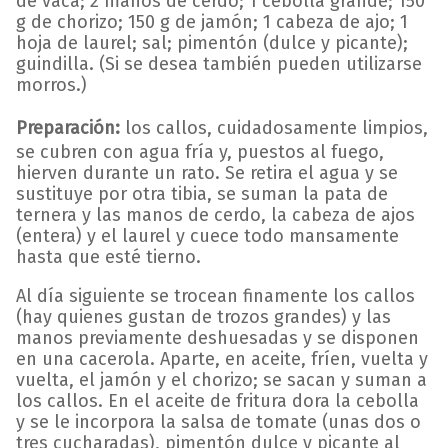
de vaca; 2 manos de cerdo; 1 cebolla grande; 150
g de chorizo; 150 g de jamón; 1 cabeza de ajo; 1
hoja de laurel; sal; pimentón (dulce y picante);
guindilla. (Si se desea también pueden utilizarse
morros.)
Preparación:
los callos, cuidadosamente limpios,
se cubren con agua fría y, puestos al fuego,
hierven durante un rato. Se retira el agua y se
sustituye por otra tibia, se suman la pata de
ternera y las manos de cerdo, la cabeza de ajos
(entera) y el laurel y cuece todo mansamente
hasta que esté tierno.
Al día siguiente se trocean finamente los callos
(hay quienes gustan de trozos grandes) y las
manos previamente deshuesadas y se disponen
en una cacerola. Aparte, en aceite, fríen, vuelta y
vuelta, el jamón y el chorizo; se sacan y suman a
los callos. En el aceite de fritura dora la cebolla
y se le incorpora la salsa de tomate (unas dos o
tres cucharadas), pimentón dulce y picante al