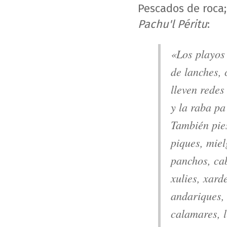
Pescados de roca;
Pachu'l Péritu
:
«Los playos
de lanches, 
lleven redes
y la raba pa
También pie
piques, miel
panchos, cab
xulies, xar
andariques, 
calamares, l