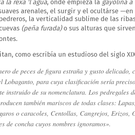
 la rexa 'l agua
, onde empieza la
gayolina a
suaves arenales, el surgir y el ocultárse —e
edreros, la verticalidad sublime de las riba
 cuevas
(peña furada)
o sus alturas que sirve
ontes.
itan, como escribía un estudioso del siglo XIX
ero de peces de figura estraña y gusto delicado, 
l Lobaganto, para cuya clasificación sería preciso
e instruido de su nomenclatura. Los pedregales de
producen también mariscos de todas clases: Lapas
garos o caracoles, Centollas, Cangrejos, Erizos, O
eces de concha cuyos nombres ignoramos».