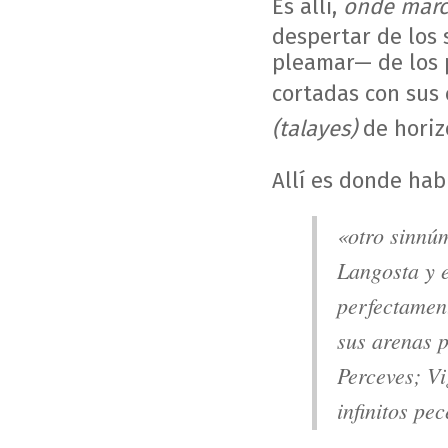
Es allí,
onde marca
despertar de los 
pleamar— de los p
cortadas con sus
(talayes)
de horiz
Allí es donde hab
«otro sinnúm
Langosta y e
perfectament
sus arenas 
Perceves; Vi
infinitos p