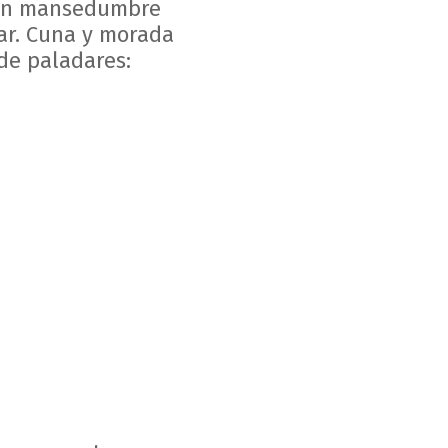
 en mansedumbre
lar. Cuna y morada
de paladares: