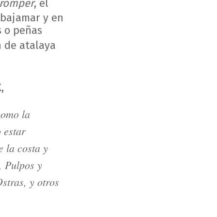
 romper
, el
n bajamar y en
s o peñas
n de atalaya
,
como la
 estar
 la costa y
, Pulpos y
stras, y otros