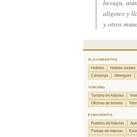
besugu, atún
aligotes y l
y otros mun