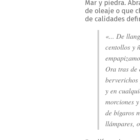
Mar y piedra. Ab
de oleaje o que c
de calidades defi
«... De llan
centollos y ñ
empapizamos
Ora tras de 
berverichos
y en cualqui
morciones y
de bígaros 
llámpares, o