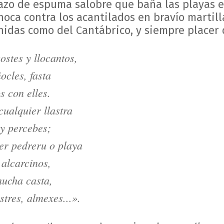
razo de espuma salobre que baña las playas
hoca contra los acantilados en bravío martil
nidas como del Cantábrico, y siempre placer 
gostes y llocantos,
ocles, fasta
 con elles.
cualquier llastra
 y percebes;
er pedreru o playa
 alcarcinos,
mucha casta,
stres, almexes...».